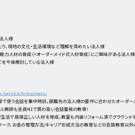
法人様
たり、現地の文化・生活環境など理解を深めたい法人様
戦力人材の育成（=オーダーメイド式人材育成）にご興味がある法人様
どを今後検討している法人様
》
nc/service/hrbusiness/
場で使う会話を集中特訓。就職先の法人様の要件に合わせたオーダー
カル教師も全員N1で質の高い会話重視の教育！
完全寮生活で規律正しい人材を育成。教室も内装リフォーム済でグラウン
ワーク、お金の管理方法/キャリア形成方法の教育などの言語教育以外