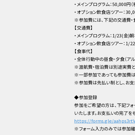
・メインプログラム：50,000円（
・オプション飲食店ツアー：30,0
※参加費には、下記の交通費・
【交通費】
・メインプログラム：1/23(金
・オプション飲食店ツアー：1/
【食事代】
・全体行動中の昼食・夕食（アル
※渡航費・宿泊費は別途実費と
※一部参加であっても参加費は
※参加費は先払い制とし、お支
◆️️️️️️参加登録
参加をご希望の方は、下記フォ
いたします。お支払いの完了を
https://forms.gle/aahps3r
※フォーム入力のみでは参加確