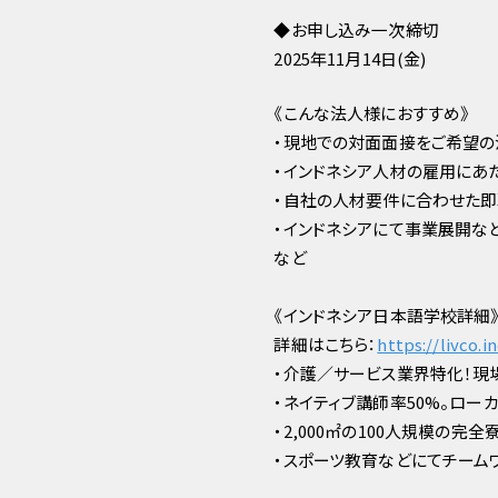
◆️️️️️️️️お申し込み一次締切
2025年11月14日(金)
《こんな法人様におすすめ》
・現地での対面面接をご希望の
・インドネシア人材の雇用にあ
・自社の人材要件に合わせた即
・インドネシアにて事業展開な
など
《インドネシア日本語学校詳細
詳細はこちら：
https://livco.i
・介護／サービス業界特化！現
・ネイティブ講師率50%。ロー
・2,000㎡の100人規模の
・スポーツ教育などにてチーム