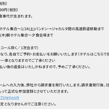
税別）
00円（税別）
食事代が含まれます。
)朝ホテル集合〜1/24(土)バンドン→ジャカルタ間の高速鉄道移動まで
22(木)朝ホテル集合〜夕食会場まで
コール除く／1次会まで）
なり、各自でご予約・お支払いをお願いいたします（ホテルはこちらで
一律となりますのでご了承ください
払い後の返金はいたしかねますので、予めご了承ください。
ームへの入力後、弊社から請求書を発行いたします。請求書発行後、
もって正式な参加登録とさせていただきます。
tVZSYgVmU9
定となりませんのでご注意ください。