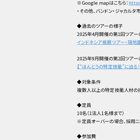
※Google mapはこちら：
http
・その他、バンドン・ジャカルタ
◆️️️過去のツアーの様子
2025年4月開催の第1回ツア
インドネシア視察ツアー・現地
2025年9月開催の第2回ツア
【“ほんとうの特定技能”に迫る
◆️️️️対象条件
複数人以上の特定技能人材の
◆️️️️️️️定員
10名（1法人1名様まで）
※定員オーバーの場合、採用ニ
◆️️️️️️参加費