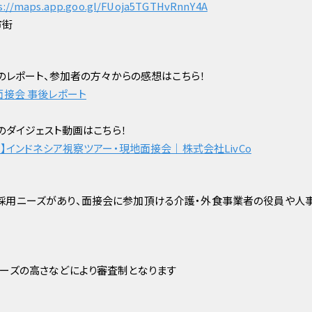
s://maps.app.goo.gl/FUoja5TGTHvRnnY4A
市街
ーのレポート、参加者の方々からの感想はこちら！
面接会 事後レポート
ーのダイジェスト動画はこちら！
！】インドネシア視察ツアー・現地面接会｜株式会社LivCo
採用ニーズがあり、面接会に参加頂ける介護・外食事業者の役員や人
ーズの高さなどにより審査制となります