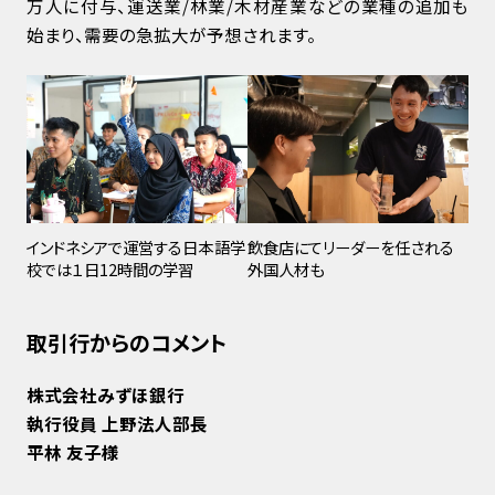
万人に付与、運送業/林業/木材産業などの業種の追加も
始まり、需要の急拡大が予想されます。
インドネシアで運営する日本語学
飲食店にてリーダーを任される
校では１日12時間の学習
外国人材も
取引行からのコメント
株式会社みずほ銀行
執行役員 上野法人部長
平林 友子様